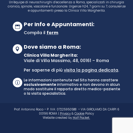
Un’équipe di neurochirurghi d’eccellenza a Roma, specializzati in chirurgia
cranica, spinale, vascolare e funzionale. Urgenze h24, 7 giorni su 7; consulenze
e appuntamenti presso la Clinica Villa Margherita.
Per Info e Appuntamenti:

Compila il
form
Dove siamo a Roma:

Clinica Villa Margherita:
Viale di Villa Massimo, 48, 00161 – Roma
Per saperne di più
visita la pagina dedicata
.
Le informazioni contenute nel Sito hanno carattere
p
esclusivamente
informativo e non devono in alcun
modo sostituire il rapporto diretto medico-paziente
o la visita specialistica.
Prof. Antonino Raco – P. IVA: 07225950588 – VIA GIROLAMO DA CARPI 6
00196 ROMA |
Privacy
&
Cookie
Policy
Website created by
Half Pocket.