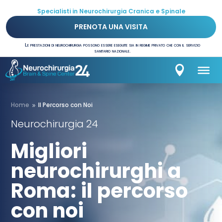
Specialisti in Neurochirurgia Cranica e Spinale
PRENOTA UNA VISITA
Le prestazioni di neurochirurgia possono essere eseguite sia in regime privato che con il servizio
sanitario nazionale.

Home
Il Percorso con Noi
9
Neurochirurgia 24
Migliori
neurochirurghi a
Roma: il percorso
con noi