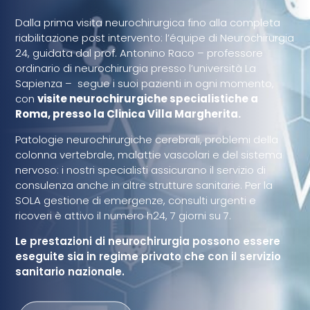
Dalla prima visita neurochirurgica fino alla completa
riabilitazione post intervento: l’équipe di Neurochirurgia
24, guidata dal prof. Antonino Raco – professore
ordinario di neurochirurgia presso l’università La
Sapienza – segue i suoi pazienti in ogni momento,
con
visite neurochirurgiche specialistiche a
Roma, presso la Clinica Villa Margherita.
Patologie neurochirurgiche cerebrali, problemi della
colonna vertebrale, malattie vascolari e del sistema
nervoso: i nostri specialisti assicurano il servizio di
consulenza anche in altre strutture sanitarie. Per la
SOLA gestione di emergenze, consulti urgenti e
ricoveri è attivo il numero h24, 7 giorni su 7.
Le prestazioni di neurochirurgia possono essere
eseguite sia in regime privato che con il servizio
sanitario nazionale.