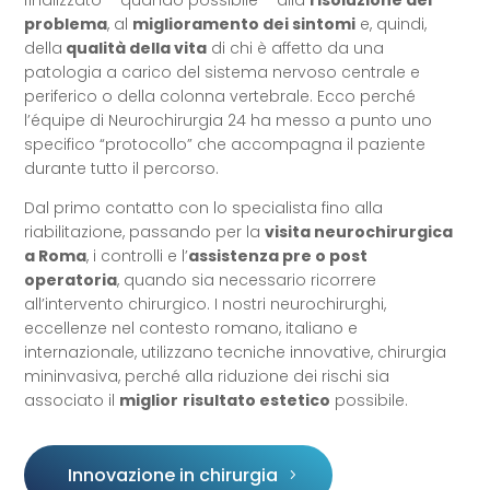
finalizzato – quando possibile – alla
risoluzione del
problema
, al
miglioramento dei sintomi
e, quindi,
della
qualità della vita
di chi è affetto da una
patologia a carico del sistema nervoso centrale e
periferico o della colonna vertebrale. Ecco perché
l’équipe di Neurochirurgia 24 ha messo a punto uno
specifico “protocollo” che accompagna il paziente
durante tutto il percorso.
Dal primo contatto con lo specialista fino alla
riabilitazione, passando per la
visita neurochirurgica
a Roma
, i controlli e l’
assistenza pre o post
operatoria
, quando sia necessario ricorrere
all’intervento chirurgico. I nostri neurochirurghi,
eccellenze nel contesto romano, italiano e
internazionale, utilizzano tecniche innovative, chirurgia
mininvasiva, perché alla riduzione dei rischi sia
associato il
miglior
risultato estetico
possibile.
Innovazione in chirurgia