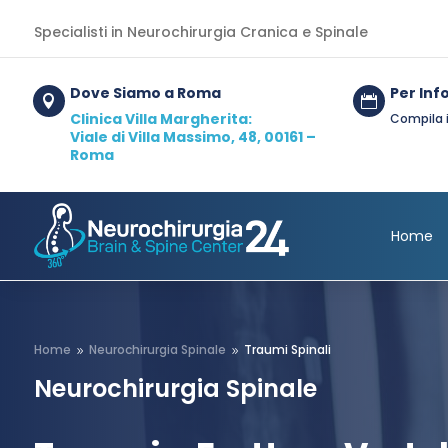
Specialisti in Neurochirurgia Cranica e Spinale
Dove Siamo a Roma
Per Inf


Clinica Villa Margherita:
Compila 
Viale di Villa Massimo, 48, 00161 –
Roma
Home
Home
Neurochirurgia Spinale
Traumi Spinali
9
9
Neurochirurgia Spinale