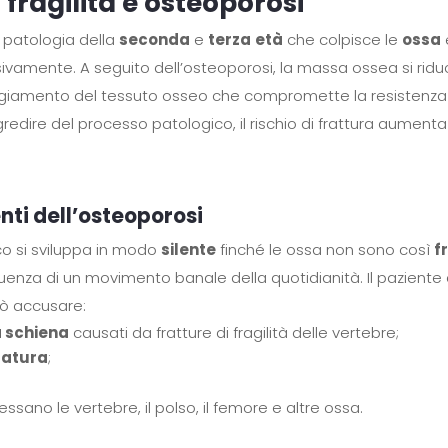
 fragilità e osteoporosi
 patologia della
seconda
e
terza
età
che colpisce le
ossa
ivamente. A seguito dell’osteoporosi, la massa ossea si ridu
iamento del tessuto osseo che compromette la resistenza 
gredire del processo patologico, il rischio di frattura aument
nti dell’osteoporosi
co si sviluppa in modo
silente
finché le ossa non sono così
f
enza di un movimento banale della quotidianità. Il paziente 
ò accusare:
a schiena
causati da fratture di fragilità delle vertebre;
tatura
;
ssano le vertebre, il polso, il femore e altre ossa.