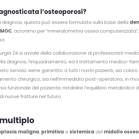
agnosticata l’osteoporosi?
a diagnosi, questa può essere formulata sulla base della
den
e
MOC
, acronimo per “mineralometria ossea computerizzata”,
so.
urgia 24 si avvale della collaborazione di professionisti medici,
i nella diagnosi, l’inquadramento, ed il trattamento medico-fa
to servizio viene garantito a tutti i nostri pazienti, sia coloro 
amento chirurgico, sia nell’immediato post-operatorio, in m
a funzionale del paziente, ristabilire l’equilibrio metabolico d
 di nuove fratture nel futuro.
 multiplo
oplasia
maligna
,
primitiva
e
sistemica
del
midollo osseo