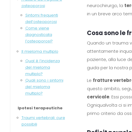
neurochirurgo, la
te
osteoporosi
in un breve arco tem
Sintomi frequenti
dell’osteoporosi
Come viene
Cosa sono le f
diagnosticata
l’osteoporosi?
Quando un trauma v
attentamente inquadr
Il mieloma multiplo
paziente, alla luce 
Qual è l’incidenza
guida per la nostra p
del mieloma
multiplo?
Le
fratture verteb
Quali sono i sintomi
del mieloma
questo ambito, segu
multiplo?
cervicale
. Essi pos
Ogniqualvolta ci si i
Ipotesi terapeutiche
primo criterio da oss
Traumi vertebrali: cure
possibili