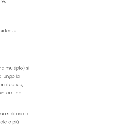
re.
ncidenza
a multiplo) si
o lungo la
 il carico,
 sintomi da
ma solitario a
le o più