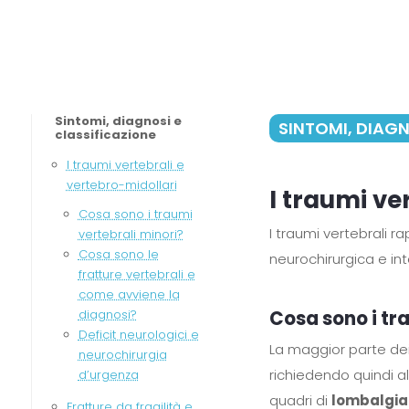
Sintomi, diagnosi e
SINTOMI, DIAGN
classificazione
I traumi vertebrali e
vertebro-midollari
I traumi ve
Cosa sono i traumi
I traumi vertebrali 
vertebrali minori?
Cosa sono le
neurochirurgica e i
fratture vertebrali e
come avviene la
Cosa sono i tr
diagnosi?
Deficit neurologici e
La maggior parte dei
neurochirurgia
richiedendo quindi 
d’urgenza
quadri di
lombalgia
Fratture da fragilità e