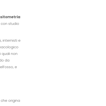
sitometria
 con studio
 internisti e
rmacologico
i quali non
odo da
ell’osso, e
che origina