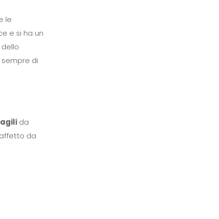
e le
ce e si ha un
dello
a sempre di
ragili
da
affetto da