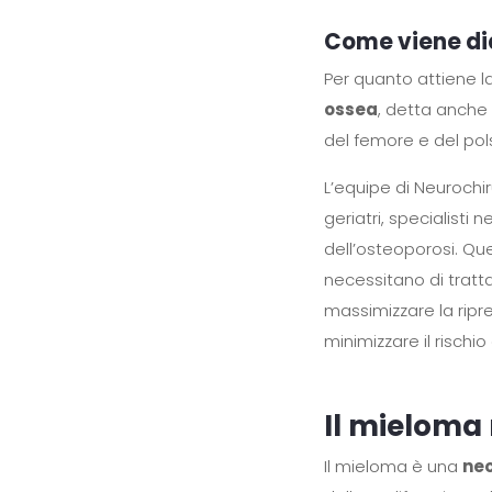
Come viene di
Per quanto attiene l
ossea
, detta anch
del femore e del pol
L’equipe di Neurochir
geriatri, specialist
dell’osteoporosi. Ques
necessitano di tratt
massimizzare la ripres
minimizzare il rischio
Il mieloma
Il mieloma è una
ne