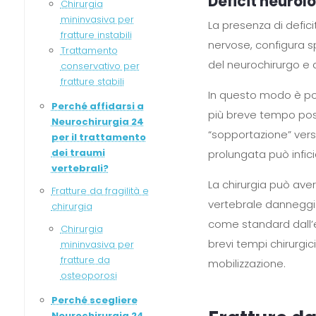
Deficit neurol
Chirurgia
mininvasiva per
La presenza di defici
fratture instabili
nervose, configura s
Trattamento
del neurochirurgo e 
conservativo per
fratture stabili
In questo modo è pos
Perché affidarsi a
più breve tempo poss
Neurochirurgia 24
“sopportazione” vers
per il trattamento
dei traumi
prolungata può infici
vertebrali?
La chirurgia può av
Fratture da fragilità e
vertebrale danneggia
chirurgia
come standard dall’e
Chirurgia
brevi tempi chirurgi
mininvasiva per
fratture da
mobilizzazione.
osteoporosi
Perché scegliere
Neurochirurgia 24