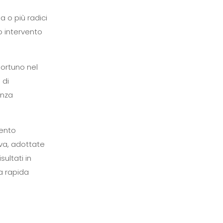
a o più radici
o intervento
portuno nel
 di
enza
mento
iva, adottate
ultati in
a rapida