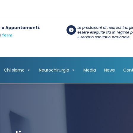
o e Appuntamenti:
Le prestazioni di neurochirurg

essere eseguite sia in regime 
il
form
il servizio sanitario nazionale.
Chi siamo
Neurochirurgia
Media
News
Cont