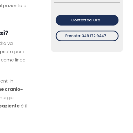
al paziente e
Contattaci Ora
si?
Prenota: 348 172 9447
adro va
riato per il
a come linea
nti in
ne cranio-
nergia.
 paziente
è il