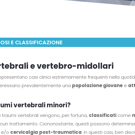
OSI E CLASSIFICAZIONE
rtebrali e vertebro-midollari
rappresentano casi clinici estremamente frequenti nella quotid
nteressano prevalentemente una
popolazione giovane
e
at
aumi vertebrali minori?
 traumi vertebrali vengono, per fortuna,
classificati
come
m
alcun trattamento. Ciononostante, questi possono determina
e/o
cervicalgia
post-traumatica
. In questi casi, ben disc