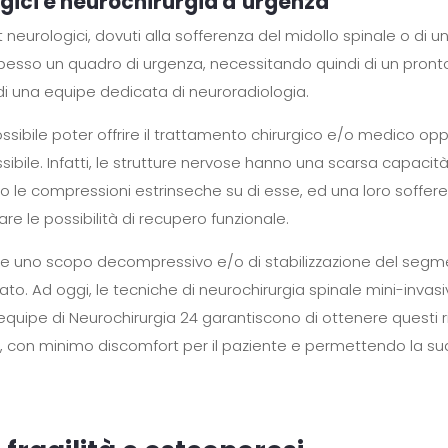
ogici e neurochirurgia d’urgenza
t neurologici, dovuti alla sofferenza del midollo spinale o di un
pesso un quadro di urgenza, necessitando quindi di un pront
di una equipe dedicata di neuroradiologia.
sibile poter offrire il trattamento chirurgico e/o medico op
ibile. Infatti, le strutture nervose hanno una scarsa capacità
o le compressioni estrinseche su di esse, ed una loro soffer
are le possibilità di recupero funzionale.
ere uno scopo decompressivo e/o di stabilizzazione del seg
to. Ad oggi, le tecniche di neurochirurgia spinale mini-invas
quipe di Neurochirurgia 24 garantiscono di ottenere questi ris
ci, con minimo discomfort per il paziente e permettendo la su