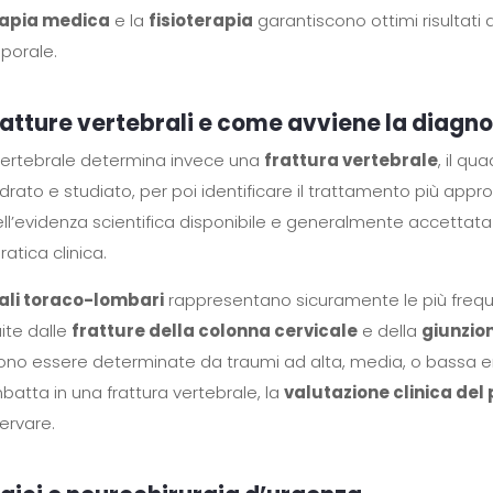
rapia medica
e la
fisioterapia
garantiscono ottimi risultati 
porale.
ratture vertebrali e come avviene la diagno
ertebrale determina invece una
frattura vertebrale
, il qu
ato e studiato, per poi identificare il trattamento più approp
dell’evidenza scientifica disponibile e generalmente accettat
ratica clinica.
rali toraco-lombari
rappresentano sicuramente le più freque
ite dalle
fratture della colonna cervicale
e della
giunzio
sono essere determinate da traumi ad alta, media, o bassa e
mbatta in una frattura vertebrale, la
valutazione clinica del
ervare.