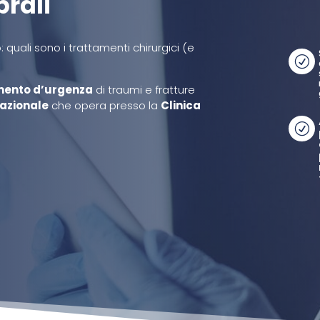
brali
: quali sono i trattamenti chirurgici (e
R
mento d’urgenza
di traumi e fratture
nazionale
che opera presso la
Clinica
R