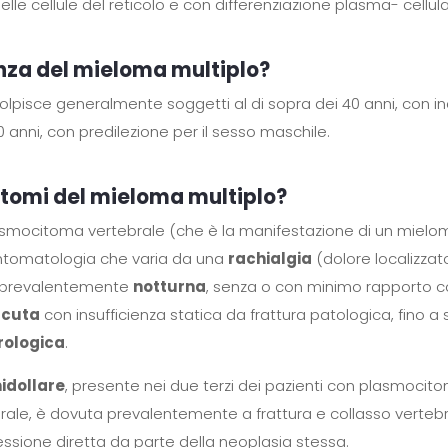
delle cellule del reticolo e con differenziazione plasma- cellula
enza del mieloma multiplo?
colpisce generalmente soggetti al di sopra dei 40 anni, con i
 anni, con predilezione per il sesso maschile.
intomi del mieloma multiplo?
smocitoma vertebrale (che è la manifestazione di un mielom
ntomatologia che varia da una
rachialgia
(dolore localizzat
) prevalentemente
notturna
, senza o con minimo rapporto con
acuta
con insufficienza statica da frattura patologica, fino a
rologica
.
idollare
, presente nei due terzi dei pazienti con plasmocito
rale, è dovuta prevalentemente a frattura e collasso vertebra
sione diretta da parte della neoplasia stessa.