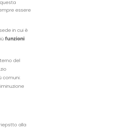
r questa
 sempre essere
sede in cui è
più
funzioni
nterno del
zio
iù comuni:
diminuzione
riepstto alla