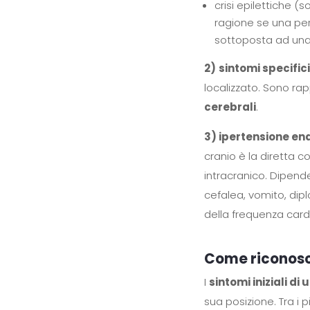
crisi epilettiche 
ragione se una per
sottoposta ad una
2)
sintomi specific
localizzato. Sono ra
cerebrali
.
3) ipertensione e
cranio è la diretta 
intracranico. Dipende
cefalea, vomito, dip
della frequenza card
Come riconosce
I
sintomi iniziali di
sua posizione. Tra i p