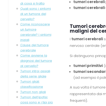
tumori cerebrali 
di cosa si tratta
tumori cerebrali
Quali sono i sintomi
di un tumore del
cervello?
Come riconoscere
Tumori cerebral
un tumore
maligni del ce
cerebrale? I sintomi
I
tumori cerebrali
s
iniziali
Cause del tumore
nervoso centrale (enc
cerebrale
Si distinguono princi
Come avviene la
diagnosi del tumore
tumori primitivi
(i
al cervello?
Tumori intra-assiali
tumori secondar
della serie gliale
(ad esempio il pol
Tumori gliali:
classificazione
A sua volta il tumor
Tumori non gliali
rappresentata dai 
Tumori dell’ipofisi:
frequenti).
cosa sono e i tipi più