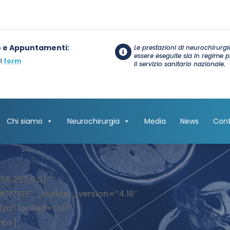
o e Appuntamenti:
Le prestazioni di neurochirurg

essere eseguite sia in regime 
il
form
il servizio sanitario nazionale.
Chi siamo
Neurochirurgia
Media
News
Cont
55,255,0.5)”
FFFFFF” _builder_version=”4.16″
px” locked=”off”
mbs]