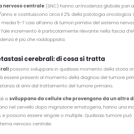
a nervoso centrale
(SNC) hanno un’incidenza globale pari a
/anno e costituiscono circa il 2% della patologia oncologica. 
 media 5-7 casi all’anno di tumori primitivi del sistema nervo
. Tale incremento è particolarmente rilevante nella fascia d’et
ncidenza è più che raddoppiata.
astasi cerebrali: di cosa si tratta
rali
possono svilupparsi in qualsiasi momento della storia o
à essere presenti al momento della diagnosi del tumore prim
stanza di anni dal trattamento del tumore primario.
li si
sviluppano da cellule che provengono da un altro d
zzano nel cervello dopo migrazione ematogena, hanno una in
40% e possono essere singole o multiple. Qualsiasi tumore può
stema nervoso centrale.