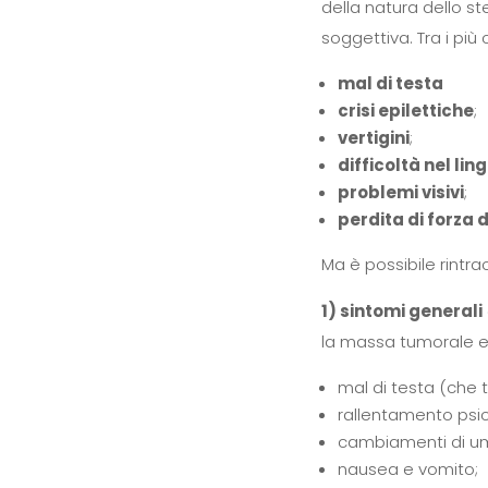
della natura dello s
soggettiva. Tra i più
mal di testa
crisi epilettiche
;
vertigini
;
difficoltà nel li
problemi visivi
;
perdita di forza d
Ma è possibile rintra
1) sintomi generali
la massa tumorale ese
mal di testa (che 
rallentamento psic
cambiamenti di u
nausea e vomito;