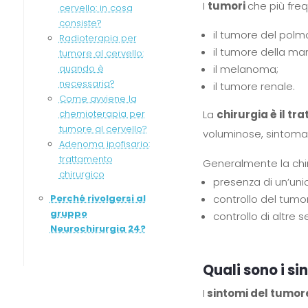
I
tumori
che più fre
cervello: in cosa
consiste?
il tumore del polm
Radioterapia per
il tumore della m
tumore al cervello:
il melanoma;
quando è
necessaria?
il tumore renale.
Come avviene la
La
chirurgia è il t
chemioterapia per
tumore al cervello?
voluminose, sintomat
Adenoma ipofisario:
trattamento
Generalmente la chir
chirurgico
presenza di un’uni
controllo del tumo
Perché rivolgersi al
gruppo
controllo di altre
Neurochirurgia 24?
Quali sono i si
I
sintomi del tumore