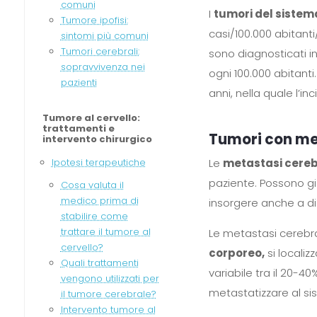
comuni
I
tumori del sistem
Tumore ipofisi:
casi/100.000 abitanti
sintomi più comuni
Tumori cerebrali:
sono diagnosticati in
sopravvivenza nei
ogni 100.000 abitanti
pazienti
anni, nella quale l’i
Tumore al cervello:
trattamenti e
Tumori con met
intervento chirurgico
Le
metastasi cereb
Ipotesi terapeutiche
paziente. Possono gi
Cosa valuta il
medico prima di
insorgere anche a di
stabilire come
trattare il tumore al
Le metastasi cerebra
cervello?
corporeo,
si locali
Quali trattamenti
variabile tra il 20-
vengono utilizzati per
metastatizzare al si
il tumore cerebrale?
Intervento tumore al