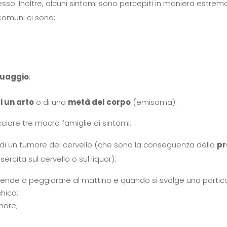
tesso. Inoltre, alcuni sintomi sono percepiti in maniera estr
 comuni ci sono:
nguaggio
;
i un arto
o di una
metà del corpo
(emisoma).
cciare tre macro famiglie di sintomi:
di un tumore del cervello (che sono la conseguenza della
pr
rcita sul cervello o sul liquor):
tende a peggiorare al mattino e quando si svolge una particol
hico;
more;