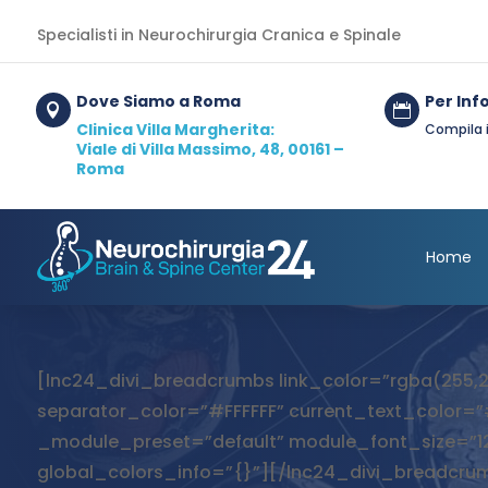
Specialisti in Neurochirurgia Cranica e Spinale
Dove Siamo a Roma
Per Inf


Clinica Villa Margherita:
Compila 
Viale di Villa Massimo, 48, 00161 –
Roma
Home
[lnc24_divi_breadcrumbs link_color=”rgba(255,2
separator_color=”#FFFFFF” current_text_color=”#
_module_preset=”default” module_font_size=”12
global_colors_info=”{}”][/lnc24_divi_breadcru