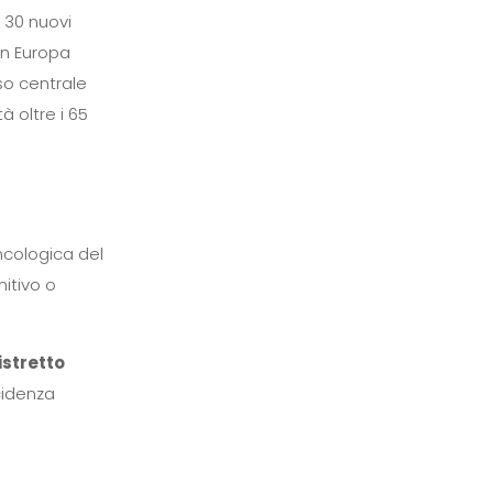
 30 nuovi
In Europa
so centrale
à oltre i 65
ncologica del
itivo o
istretto
cidenza