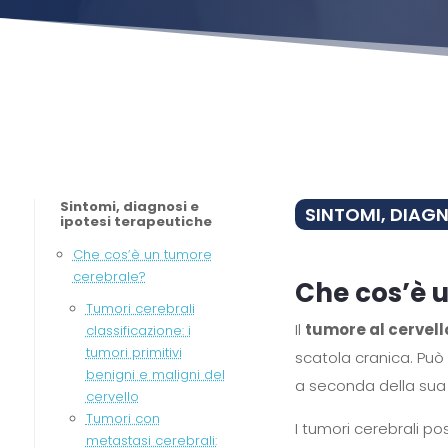
Sintomi, diagnosi e
SINTOMI, DIAGN
ipotesi terapeutiche
Che cos’è un tumore
cerebrale?
Che cos’è 
Tumori cerebrali
Il
tumore al cervell
classificazione: i
tumori primitivi
scatola cranica. Può 
benigni e maligni del
a seconda della sua d
cervello
Tumori con
I tumori cerebrali po
metastasi cerebrali: