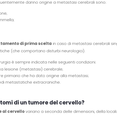
quentemente danno origine a metastasi cerebrali sono:
one;
ammella;
rattamento di prima scelta
in caso di metastasi cerebrali sin
iche (che comportano disturbi neurologici).
urgia è sempre indicata nelle seguenti condizioni:
ca lesione (metastasi) cerebrale;
re primario che ha dato origine alla metastasi;
 sedi metastatiche extracraniche.
ntomi di un tumore del cervello?
 al cervello
variano a seconda delle dimensioni, della locali