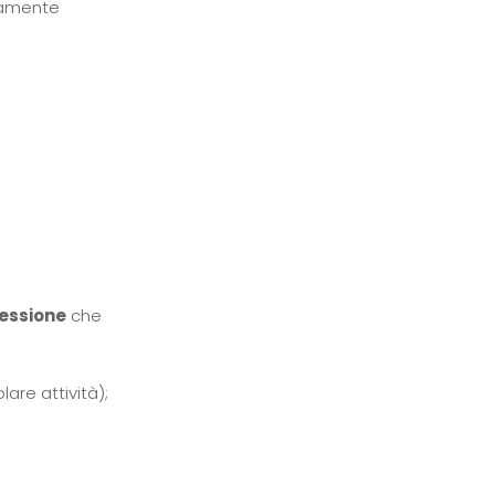
emamente
essione
che
are attività);