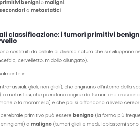
primitivi benigni
o
maligni
;
 secondari
o
metastatici
.
i classificazione: i tumori primitivi benign
rvello
ono costituiti da cellule di diversa natura che si sviluppano n
efalo, cervelletto, midollo allungato).
palmente in:
ntra-assiali, gliali, non gliali), che originano all’interno della s
i
, o metastasi, che prendono origine da tumori che crescono i
mone o la mammella) e che poi si diffondono a livello cerebr
e cerebrale primitivo può essere
benigno
(la forma più frequ
meningiomi) o
maligno
(tumori gliali e medulloblastomi sono gl