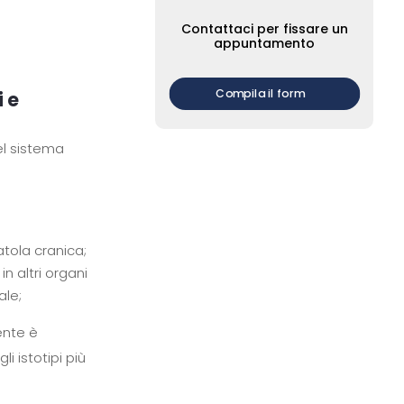
Contattaci per fissare un
appuntamento
Compila il form
i e
el sistema
catola cranica;
n altri organi
ale;
ente è
i istotipi più