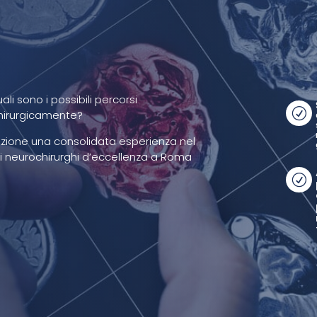
i sono i possibili percorsi
R
hirurgicamente?
sizione una consolidata esperienza nel
 neurochirurghi d’eccellenza a Roma
R