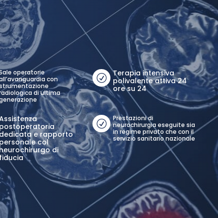
Sale operatorie
Terapia intensiva
R
all’avanguardia con
polivalente attiva 24
strumentazione
ore su 24
radiologica di ultima
generazione
Assistenza
Prestazioni di
R
neurochirurgia eseguite sia
postoperatoria
in regime privato che con il
dedicata e rapporto
servizio sanitario nazionale
personale col
neurochirurgo di
fiducia