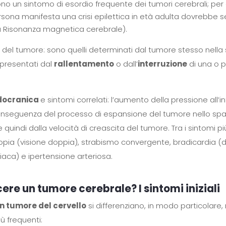
(sono un sintomo di esordio frequente dei tumori cerebrali; pe
sona manifesta una crisi epilettica in età adulta dovrebbe
 Risonanza magnetica cerebrale).
i
del tumore: sono quelli determinati dal tumore stesso nella 
ppresentati dal
rallentamento
o dall’
interruzione
di una o 
ndocranica
e sintomi correlati: l’aumento della pressione all’i
conseguenza del processo di espansione del tumore nello spa
 quindi dalla velocità di creascita del tumore. Tra i sintomi p
lopia (visione doppia), strabismo convergente, bradicardia (
iaca) e ipertensione arteriosa.
re un tumore cerebrale? I sintomi iniziali
 un tumore del cervello
si differenziano, in modo particolare, 
iù frequenti: